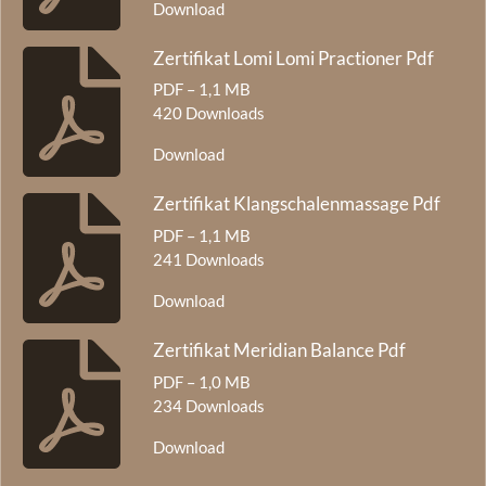
Download
Zertifikat Lomi Lomi Practioner Pdf
PDF – 1,1 MB
420 Downloads
Download
Zertifikat Klangschalenmassage Pdf
PDF – 1,1 MB
241 Downloads
Download
Zertifikat Meridian Balance Pdf
PDF – 1,0 MB
234 Downloads
Download