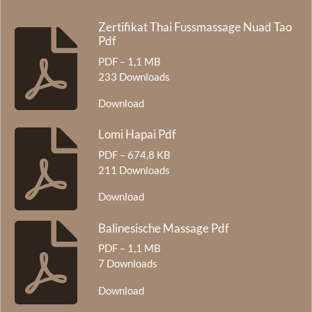
Zertifikat Thai Fussmassage Nuad Tao
Pdf
PDF – 1,1 MB
233 Downloads
Download
Lomi Hapai Pdf
PDF – 674,8 KB
211 Downloads
Download
Balinesische Massage Pdf
PDF – 1,1 MB
7 Downloads
Download