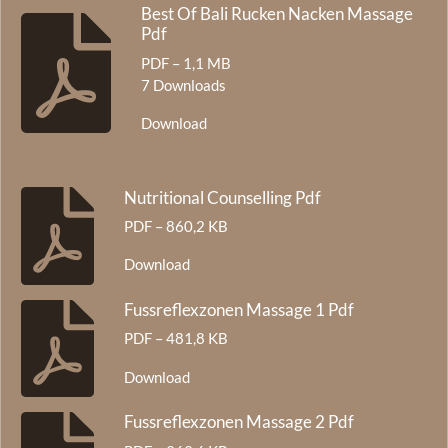
Best Of Bali Rucken Nacken Massage
Pdf
PDF – 1,1 MB
7 Downloads
Download
Nutritional Counselling Pdf
PDF – 860,2 KB
Download
Fussreflexzonen Massage 1 Pdf
PDF – 481,8 KB
Download
Fussreflexzonen Massage 2 Pdf