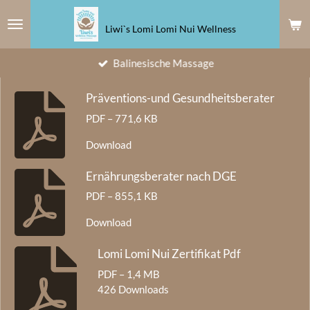
Zum
Liwi`s Lomi Lomi Nui Wellness
Hauptinhalt
springen
Balinesische Massage
Präventions-und Gesundheitsberater
PDF – 771,6 KB
Download
Ernährungsberater nach DGE
PDF – 855,1 KB
Download
Lomi Lomi Nui Zertifikat Pdf
PDF – 1,4 MB
426 Downloads